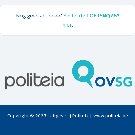
Nog geen abonnee?
Bestel de
TOETS
WIJZER
hier
.
Copyright © 2025 · Uitgeverij Politeia |
www.politeia.be