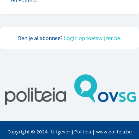
en Politeia.
Ben je al abonnee?
Login op toetswijzer.be
.
Copyright © 2024 · Uitgeverij Politeia |
www.politeia.be